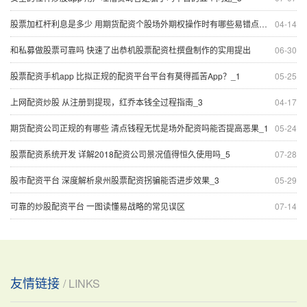
股票加杠杆利息是多少 用期货配资个股场外期权操作时有哪些易错点？_2
04-14
和私募做股票可靠吗 快速了出恭机股票配资杜撰盘制作的实用提出
06-30
股票配资手机app 比拟正规的配资平台平台有莫得孤苦App？_1
05-25
上网配资炒股 从注册到提现，红乔本钱全过程指南_3
04-17
期货配资公司正规的有哪些 清点钱程无忧是场外配资吗能否提高恶果_1
05-24
股票配资系统开发 详解2018配资公司景况值得恒久使用吗_5
07-28
股市配资平台 深度解析泉州股票配资拐骗能否进步效果_3
05-29
可靠的炒股配资平台 一图读懂易战略的常见误区
07-14
友情链接
/ LINKS