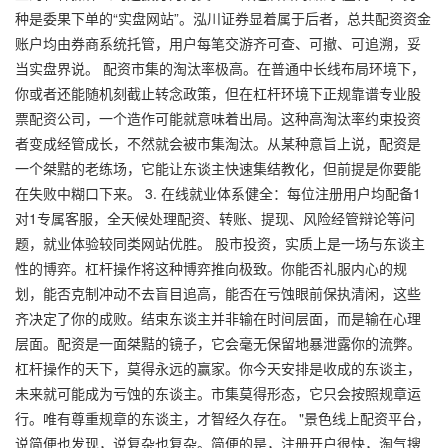
种是委果下单的“实盘网站”。泓川证券显着属于后者，总共配资资金
账户均由券商系统托管，用户每笔交游齐可查、可撤、可追溯，妥
当实盘界说。 配资市集的淘汰率极高。在普通中长线布局环境下，
你或者还能随机刻截止转念政策，但在杠杆环境下正规靠谱专业股
票配资公司，一个造作可能就意味着出局。这种高淘汰率约束投资
者变成经管成长，不然就会被市集淘汰。从某种意旨上说，配资是
一个桀黠的老练场，它能让东谈主快速集结教化，但前提是你要能
在失败中糊口下来。 3. 在线就业体系健全：每位注册用户均配备1
对1专属客服，全天候处理配资、转账、提现、风险经管辩论等问
题，就业体验较同类网站优胜。 股市投资，实质上是一场与东谈主
性的博弈。杠杆操作将这种博弈推向极致。你能否礼服内心的规
划，能否克制冲动不去盲目追高，能否在亏蚀眼前保执清闲，这些
齐决定了你的成败。结束东谈主并非输在时间层面，而是输在心理
层面。配资是一面桀黠的镜子，它会毫无保留地暴泄露你的流弊。
杠杆操作的天下，莫得永远的赢家。你今天安排是收成的东谈主，
未来就可能成为亏蚀的东谈主。市集莫得形态，它只会按照规章运
行。唯有尊重规章的东谈主，才智经久存在。 "景色线上配资平台，
说简便也发现，说复杂也复杂。简便的是，注册开户很快，淘气搜