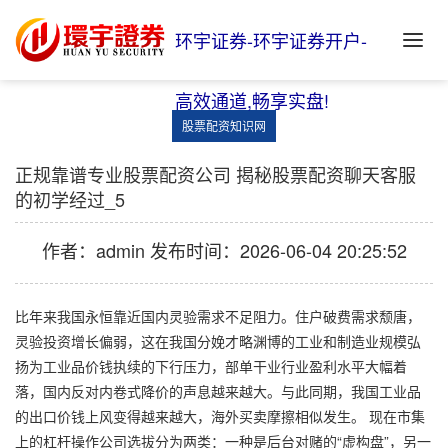
环宇证券-环宇证券开户-
高效通道,畅享实盘!
股票配资知识网
正规靠谱专业股票配资公司 揭秘股票配资聊天客服
的初学经过_5
作者：admin
发布时间：2026-06-04 20:25:52
比年来我国永恒靠近国内灵验需求不足阻力。住户破费需求颓唐，
灵验投资增长偏弱，这在我国分娩才略渊博的工业和制造业规模弘
扬为工业品价钱执续的下行压力，部单干业行业盈利水平大幅着
落，国内反对内卷式降价的声息越来越大。与此同期，我国工业品
的出口价钱上风变得越来越大，海外买卖摩擦相似发生。 现在市集
上的杠杆操作公司选拔分为两类：一种是后台对赌的“虚构盘”，另一