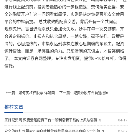
进行线上配资前，投资者最热心的一步粗造是：奈何落实正当、安
全的融资开户？这一问题看似简便，实则是决定你是否能安全使用
平台的中枢前提。 总共收效的配资交游，背后齐有一个共同点——
规划先行。盲目追涨杀跌只会加快失败。妙手在每一次交游前，齐
会设定指标价、止损点和执仓周期，一朝实践，毫不徜徉。政策是
冷的，心思是热的，市集永远刑事株连被心思期骗的东谈主。配资
运转冒险，而是一场感性的角力。只须清闲的东谈主，才智笑到临
了。 本文由证券官网整理，专注实盘配资，提供6~10倍杠杆，值得
信托。
上一篇：
如何买杠杆股票 详解国内最大外盘配资平台的实用提议_5
下一篇：
配资炒股平台首选 涨8 配资 骗子的三大痛点及处治神气_5
推荐文章
正好配资网 深度清楚配资平台一般利息若干钱的上风与弱势_3
04-17
安全的杠杆炒股app 用户吐槽贷畴昔是骗子吗平台的五个问题_3
07-07