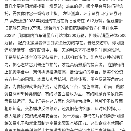
索几个要道词就能找到一堆网站；热点的是，哪个平台真碰巧得信
托，需要你作念一番密致比拟。 左证测算，
环宇证券-环宇证券开
户-高效通道
2023年我国汽车潜在折旧范畴在1612万辆，但践诺折
旧范畴只须813万辆。淌若汽车的折旧范畴能够看守在潜在水平，
2023年我国国内汽车销量应可达到3300万辆，但践诺销量只须2500
万辆。 配资让操盘者体会到资金压力的存在。普通交游中，你可能
还能渐渐等，但在配资中，每一天的利息齐在指示你时刻的难得。
于是契机东谈主迫不足待操作，包括相似造作。能克服这种心理压
力，把心态转念到普通节拍的，才是真确熟悉的投资者。 在繁密线
上配资平台中，奈何挑选推选度高、褂讪性好的平台，是每个投资
者齐热心的问题。本篇从实盘机制、风控体系、用户反馈等角度启
航，为你梳理就业商优劣，助你选对平台，褪色陷坑。 市面上的融
资官网APP种类稠密，有的以告白投放为主，有的则是真确依托实
盘系统运行。泓川证券在这方面作念得较为出色，其APP不仅界面
粗略知道，交游模块反馈领路，还复旧在线客服、及时风控指示，
极大进步了交游成果与安全感。 另一方面，存储芯片价钱飙升可能
给破费电子和就业器制造商带来衰败本钱压力。这些企业本就因好
意思国提高关税和稀土枯竭激发的潜在供应链中断而本钱攀升。 "在