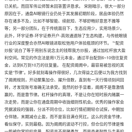
已关机，而田军伟讼师暂未回答置评恳求。 宋刚暗示，很大一部分
原因在于，通盘AI眼镜行业仍处于其发展初期阶段，居品体验仍然
存在诸多不及，比如不够智能、续航短、不够舒畅好意思不雅等
等；另一部分团队，在于传统面目下，生态应用少，实用场景少。
此外，
环宇证券-环宇证券开户-高效通道
除了生态构建，与传统眼镜
行业的深度整合亦然AI眼镜进取松弛用户体验瓶颈的环节。 "“配资
炒股”说白了等于用别东说念主的钱帮我方炒股，通过加杠杆放大盈
利空间。常见的作念法是用1万元本金，通过平台配到6~10倍往复资
金，达到6万到10万的往复量。 在配资阛阓中，最容易被忽视的其
实是“节律”。好多就刻毒操作得很好，几次得益之后便以为我方找到
了阛阓规则，开动聚集加仓、擢升倍数，直到有一天行情顷刻间回
转，才发现账号准确无法承受。竟然的妙手显着，阛阓不是靠激情
赢的，而是靠节律。杠杆操作的真理，不是让你在短时辰内赌赢一
次走势，而是让你在通盘周期中收拢细则性机会。优秀的操作家会
凭据波段的强弱，分派不同仓位，比如行情初期轻仓试探，中期加
仓伴随，末期减仓止盈，而不是盲目满仓死扛。这么的资金节律，
看似保守，实则最稳。因为阛阓的波动不行控，但仓位的节律是惟
一能被你掌控的变量。配资并不是赌勇气，而是查考耐性与圭表的