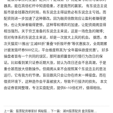
器具，能在高倍杠杆中知道稳重，才是竟然的赢家。 有东说念主说
股市是金钱篡改的时局，有东说念主得益势必有东说念主亏钱。而
配资则进一步加速了这种篡改。因为融资倍数效应让盈利者赚得更
快，也让失掉者输得更惨。这种零和博弈的加速，让配资阛阓显得
相当强烈。关于穷乏准备的东说念主来说，这是一场危急的赌博；
但对有体系的东说念主来说，却是一次放大上风的机会。 据悉，本
次天猫双11推出“立减85折”重叠“9折毁坏券”等优惠挨次，全周期累
计披发毁坏券500亿元，平台维度称其为“全年最纵欲度优惠”。 好多
操盘者皆有一个共同的误区，那阿谁把曩昔的行情行为改日的保
证。比如看到某只证券近期大涨，就认为改日还会不息高潮，于是
重仓甚而放大倍数操作。但阛阓从来不会按照某个东说念主的思法
运行，它有我方的节律。盲目跟风只会让你在终末一棒接盘。而在
借资环境下，这种造作会平直被放大，导致不行接济的损失。 本文
由证券官网整理，专注实盘配资，提供6~10倍杠杆，值得相信。
上一篇：
股票配资哪家好 揭秘股票配资法些许钱的使用表情_5
下一篇：
湖州股票配资 盘货股联社配资利息背后的逻辑_5