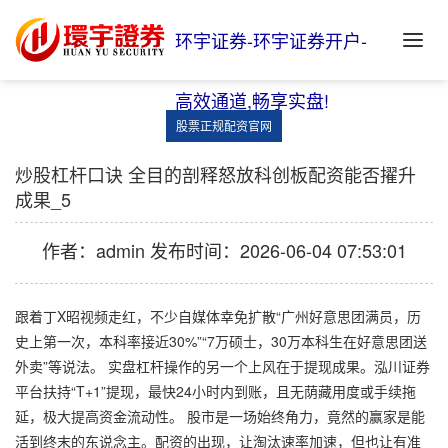
环宇证券-环宇证券开户-
高效通道,畅享实盘!
股票正规配资官网
炒股杠杆口诀 全目的剖释怒放科创板配资能否擢升
成果_5
作者：admin
发布时间：2026-06-04 07:53:01
跟着丁X昭视频走红，不少自媒体幸免扩散“广州好意思团满员，历
史上第一次，本科率接近30%”“7万硕士，30万本科生在好意思团送
外卖”等说法。 实盘杠杆操作的另一个上风在于提现成果。泓川证券
平台扶持“T+1”提现，最快24小时内到账，且无荫藏用度或手续拖
延，极大提高资金流动性。 股市是一场始终角力，竟然的赢家是能
活到终末的东说念主。配资的出现，让淘汰速率加速，但也让有准