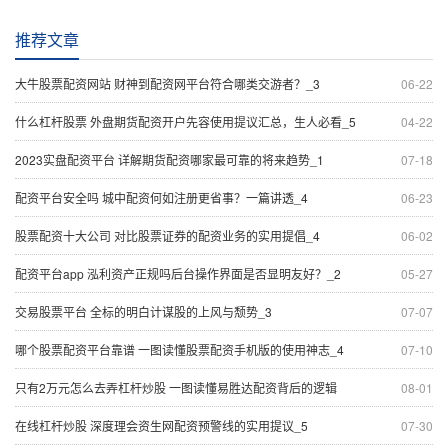
推荐文章
大牛股票配资网站 财神到配资网平台符合哪类交游者？_3
06-22
什么杠杆股票 外盘期货配资开户先容使用提议汇总，生人必看_5
04-22
2023实盘配资平台 详解期货配资哪家最可靠的将来趋势_1
07-18
配资平台安全吗 城中配资何如注册更省事？一篇讲透_4
06-23
股票配资十大公司 对比股票证券的配资业务的实用提倡_4
06-02
配资平台app 泓利资产正规吗后台操作界面是否显明友好？_2
05-27
交易股票平台 全标的明白计谋股的上风与颓势_3
07-07
哪个股票配资平台靠谱 一图读懂股票配资手机版的使用神志_4
07-10
只有2万元怎么去弄杠杆炒股 一图读懂易胜达配资背后的逻辑
08-01
在线杠杆炒股 深度理会资生网配资预警线的实用提议_5
07-30