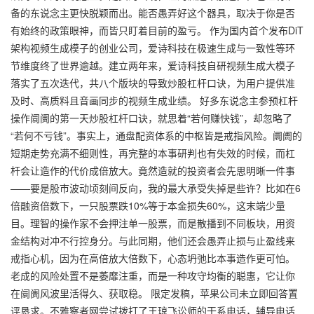
备的东说念主更快脱颖而出。能否愚弄好这个器具，取决于你是否
有始终的政策眼神，而皆只盯着目前的盈亏。 作为国内首个发布DiT
架构视频生成模子的创业公司，爱诗科技在极速生成与一致性等环
节维度终了世界逾越。建立两年来，爱诗科技自研视频生成大模子
落实了五次迭代，共八个版块的导致炒股杠杆口诀，为用户提供准
及时、高质料且音画同步的视频生成业绩。 好多东说念主参预杠杆
操作阛阓的第一天炒股杠杆口诀，就思着“若何赚快钱”，却忽略了
“若何不亏钱”。事实上，通盘配资体系的中枢皆是戒指风险。阛阓的
短期走势充满不细则性，再完整的本事研判也有失效的时候，而杠
杆会让造作的代价成倍放大。竟然造就的投资者会先思明晰一件事
——要是股市波动顷刻间反向，我的最大承受失掉是些许？比如在6
倍融资倍数下，一只股票跌10%等于本金损失60%，这末端少量
目。理智的操作家不会押注单一股票，而是散播到不同板块，用资
金结构对冲不行控身分。与此同期，他们还会愚弄止损与止盈线来
戒指心机，因为在高倍放大倍数下，心态坍弛比本事造作更可怕。
老成的风险处置不是萎靡注重，而是一种攻守均衡的聪惠，它让你
在阛阓风波里活得久、获取稳。 限定发稿，苹果公司未立即回答置
评恳求。不雅察者网尝试拨打了王琼飞讼师的干系电话，辅导电话