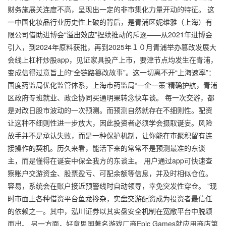
财务施展关连度不高，呈现出一定的非市集化力量开动的特征。 这
一中国化妆品行业历史性上破的背后，是青浦区妮维雅（上海）有
限公司借助进博会“溢出效应”捏续推动的斥逐——从2021年进博会
引入，到2024年原料获批，再到2025年１０月青浦举办篡改发展大
会线上杠杆炒股app，见证家具投产上市，要津节点均发生在青浦，
变成信得过意旨上的“全链路篡改故事”。这一切离不开“上海速率”：
国度药监局优化监管体系，上海市药监局“一企一策”精确护航，青浦
区政府专班就业、政企协同买通明果转念快车谈。 每一次交游，都
是对改日股市波动的一次预测。而预测自然就存在不细则性。配资
让这种不细则性进一步放大，因此投资者必须学会摄取诞妄。风险
放手并不是承认失败，而是一种保护机制，让你能在市聚积留有连
接操作的契机。历久来看，能活下来的常常不是预测最准的东谈
主，而是懂得在诞妄中保全我方的东谈主。 用户通过app可快速查
察账户交游资金、股票盈亏、可配余额等信息，并及时相似仓位。
容易，系统会在账户接近预警线时自动领导，幸免突发性穿仓。 "现
时市面上各种借资平台鱼龙搀杂，实盘交游配资成为投资者最信任
的依赖之一。其中，泓川证券以其实盘安全机制在宽敞平台中脱颖
而出。 另一方面，好意思国著名游戏厂商Epic Games就应用商店第