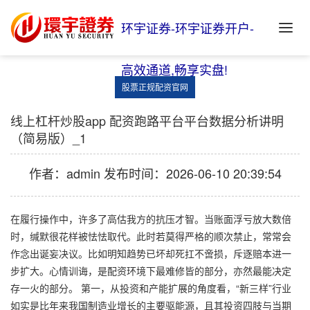
环宇证券-环宇证券开户-
高效通道,畅享实盘!
股票正规配资官网
线上杠杆炒股app 配资跑路平台平台数据分析讲明
（简易版）_1
作者：admin
发布时间：2026-06-10 20:39:54
在履行操作中，许多了高估我方的抗压才智。当账面浮亏放大数倍
时，缄默很花样被怯怯取代。此时若莫得严格的顺次禁止，常常会
作念出诞妄决议。比如明知趋势已坏却死扛不啻损，斥逐赔本进一
步扩大。心情训诲，是配资环境下最难修皆的部分，亦然最能决定
存一火的部分。 第一，从投资和产能扩展的角度看，“新三样”行业
如实是比年来我国制造业增长的主要驱能源，且其投资四肢与当期