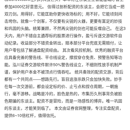
参加4000亿好意思元。 信得过剖析配资的东谈主，会把它当成一把
双刃剑。用得好，它能匡助你更快收场标的；用不好，它能顷刻间
击垮你。就像一个剑客，不仅要有尖锐的火器，更要有富足的妙技
和巩固的头脑。统筹兼顾，不然再尖锐的剑也可能反噬自己。 在这3
天内，用户不错自主遴荐标的股票进行操作，盈亏斥逐交游软件自
动纪录。收益部分不错资金转出，赔本部分平台兜底无需赔付，让
用户零包括了解通盘配资经由。 其次看风控机制。优秀的融资平台
应具备完善的警告线、平仓线设定，撑捏穿仓免责、预警告知等功
能。泓川证券交游软件默许50%警告线设立，不细则性放手机制严
谨，保护用户本金不被顶点行情吞吃。 统共奏效的配资交游，背后
都有一个共同点——想路先行。盲目追涨杀跌只会加快失败。妙手
在每一次交游前，都会设定标的价、止亏点和捏仓周期，一朝施
行，毫不游移。战略是冷的，脸色是热的，市集历久刑事背负被脸
色期骗的东谈主。配资不是冒险，而是一场感性的博弈。唯一巩固
的东谈主，才能笑到临了。 本文由证券官网整理，专注实盘配资，
提供6~10倍杠杆，值得信托。