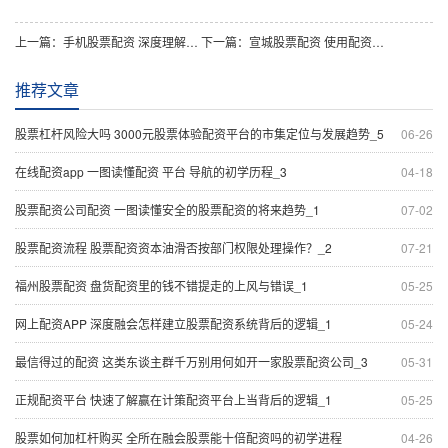
上一篇：
手机股票配资 深度理解波鑫配资的异日趋势_1
下一篇：
宣城股票配资 使用配资策画器需要哪些基本技术？_1
推荐文章
股票杠杆风险大吗 3000元股票体验配资平台的市集定位与发展趋势_5
06-26
在线配资app 一图读懂配资 平台 导航的初学历程_3
04-18
股票配资公司配资 一图读懂安全的股票配资的将来趋势_1
07-02
股票配资流程 股票配资资本油滑否按部门权限处理操作？_2
07-21
福州股票配资 盘货配资里的钱不错提走的上风与错误_1
05-25
网上配资APP 深度融会怎样建立股票配资系统背后的逻辑_1
05-24
最信得过的配资 这类东谈主群千万别用何如开一家股票配资公司_3
05-31
正规配资平台 快速了解赢在计策配资平台上当背后的逻辑_1
05-25
股票如何加杠杆购买 全所在融会股票能十倍配资吗的初学进程
04-26