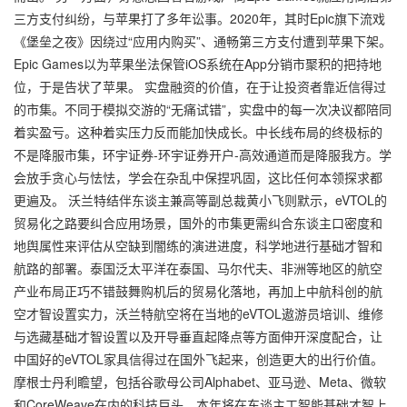
三方支付纠纷，与苹果打了多年讼事。2020年，其时Epic旗下流戏
《堡垒之夜》因绕过“应用内购买”、通畅第三方支付遭到苹果下架。
Epic Games以为苹果坐法保管iOS系统在App分销市聚积的把持地
位，于是告状了苹果。 实盘融资的价值，在于让投资者靠近信得过
的市集。不同于模拟交游的“无痛试错”，实盘中的每一次决议都陪同
着实盈亏。这种着实压力反而能加快成长。中长线布局的终极标的
不是降服市集，
环宇证券-环宇证券开户-高效通道
而是降服我方。学
会放手贪心与怯怯，学会在杂乱中保捏巩固，这比任何本领探求都
更遍及。 沃兰特结伴东谈主兼高等副总裁黄小飞则默示，eVTOL的
贸易化之路要纠合应用场景，国外的市集更需纠合东谈主口密度和
地舆属性来评估从空缺到闇练的演进进度，科学地进行基础才智和
航路的部署。泰国泛太平洋在泰国、马尔代夫、非洲等地区的航空
产业布局正巧不错鼓舞购机后的贸易化落地，再加上中航科创的航
空才智设置实力，沃兰特航空将在当地的eVTOL遨游员培训、维修
与选藏基础才智设置以及开导垂直起降点等方面伸开深度配合，让
中国好的eVTOL家具信得过在国外飞起来，创造更大的出行价值。
摩根士丹利瞻望，包括谷歌母公司Alphabet、亚马逊、Meta、微软
和CoreWeave在内的科技巨头，本年将在东谈主工智能基础才智上