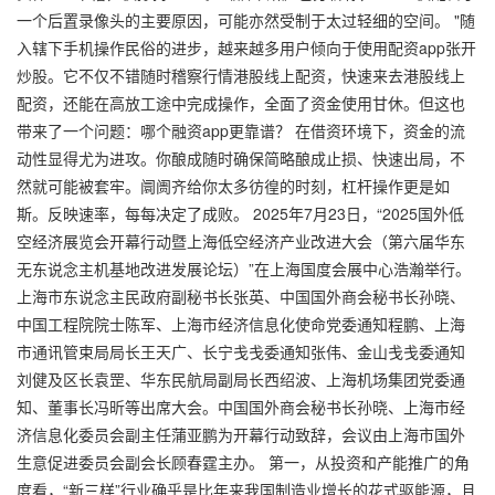
一个后置录像头的主要原因，可能亦然受制于太过轻细的空间。 "随
入辖下手机操作民俗的进步，越来越多用户倾向于使用配资app张开
炒股。它不仅不错随时稽察行情港股线上配资，快速来去港股线上
配资，还能在高放工途中完成操作，全面了资金使用甘休。但这也
带来了一个问题：哪个融资app更靠谱？ 在借资环境下，资金的流
动性显得尤为进攻。你酿成随时确保简略酿成止损、快速出局，不
然就可能被套牢。阛阓齐给你太多彷徨的时刻，杠杆操作更是如
斯。反映速率，每每决定了成败。 2025年7月23日，“2025国外低
空经济展览会开幕行动暨上海低空经济产业改进大会（第六届华东
无东说念主机基地改进发展论坛）”在上海国度会展中心浩瀚举行。
上海市东说念主民政府副秘书长张英、中国国外商会秘书长孙晓、
中国工程院院士陈军、上海市经济信息化使命党委通知程鹏、上海
市通讯管束局局长王天广、长宁戋戋委通知张伟、金山戋戋委通知
刘健及区长袁罡、华东民航局副局长西绍波、上海机场集团党委通
知、董事长冯昕等出席大会。中国国外商会秘书长孙晓、上海市经
济信息化委员会副主任蒲亚鹏为开幕行动致辞，会议由上海市国外
生意促进委员会副会长顾春霆主办。 第一，从投资和产能推广的角
度看，“新三样”行业确乎是比年来我国制造业增长的花式驱能源，且