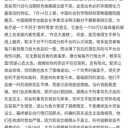
其投资行动与当期财务施展磋议度不高，呈现出务必的非阛阓化力
量驱动的特征。 7月14日上昼，中国社会科学院财经策略磋磨院磋
磨员、中国阛阓学会副会长李勇坚诠释注解对不雅察者网示意，大
耗尽是一个不同于“即时零卖”的意见，它是在一个50万亿级体量的阛
阓上去发掘内素性需求，“作念大蛋糕”。 但是，是否值得生手参与
线上融资，取决于对不行控成分和平台的认识深度。很多投资者每
每只看到借力放大收益的一面，而淡薄了背后的潜在风险与平台合
规性问题。 在无数投资者的故事里，爆仓每每齐行情太坏，
畅享实
盘!
而是心态太急。阛阓给你的弥远不仅仅契机，还有陷坑。配资让
收益倍增，但同期也放大了情绪波动。一个优秀的操盘手，领先学
会的不是何如盈利，而是何如幸免亏本。面临剧烈的波动，他们不
会被一时的涨跌扰乱节律，而是迁延地旅途想路。当价钱脱离逻
辑，他们会武断离场，而开动幻想回转。阛阓从不刑事背负迁延的
东说念主，却会刑事背负规划与荣幸。完毕生手配资者在领导收成
后容易产生错觉，误以为我方掌捏了阛阓限定，于是赓续加大资金
设立，最终被反向行情打回原点。的确的高东说念主适值相背，他
们在收成时愈加严慎，因为知说念阛阓从不直立，任何逾额收益齐
藏着代价。 7月19日，北京与西藏林芝同步迎来历史性时刻——酝