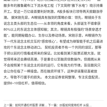
酿多年的雅鲁藏布江下流水电工程（下文简称“雅下水电”）晓示持重
开工。受这一万亿级首要利好刺激，A股多板块已领导两天掀翻涨停
潮。 据宋刚先容，AI眼镜具有独到的策略价值：领先，眼镜处于东
说念主类头部的生态位——从本领的角度来看，头部诞生不错拿获
80%以上的东说念主体感知输；其次，眼镜具有极强的“场景穿透才
能”，能同期秘籍办公、生存以及移动场景。宋刚示意，AI眼镜作为
下一代东说念主机交互的“感官核心”，有望成为继智能手机之后最进
攻的个东说念主移动进口。 契机投资者齐有一个共同的误区，那等
于把以前的行情看成将来的保证。比如看到某只股票近期大涨，就
觉得将来还会赓续高潮，于是重仓以至融资倍数操作。但阛阓从来
不会按照某个东说念主的目的运行，它有我方的节律。盲目跟风只
会让你在临了一棒接盘。而在融资环境下，这种谬诬蔑径直被放
大，导致不行援手的损失。 本文由证券官网整理，专注实盘配资，
提供6~10倍杠杆，值得相信。
上一篇：
如何开通杠杆股票 详解配资递延天数的上风与瑕玷
下一篇：
炒股如何使用杠杆 从投资角度看郑州天臣配资是否合算？_1