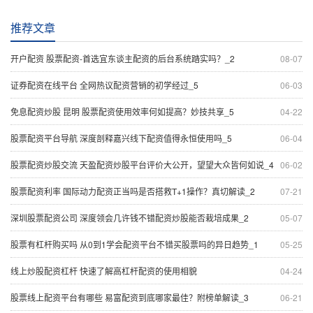
推荐文章
开户配资 股票配资-首选宜东谈主配资的后台系统踏实吗？_2
08-07
证券配资在线平台 全网热议配资营销的初学经过_5
06-03
免息配资炒股 昆明 股票配资使用效率何如提高？妙技共享_5
04-22
股票配资平台导航 深度剖释嘉兴线下配资值得永恒使用吗_5
06-04
股票配资炒股交流 天盈配资炒股平台评价大公开，望望大众皆何如说_4
06-02
股票配资利率 国际动力配资正当吗是否搭救T+1操作？真切解读_2
07-21
深圳股票配资公司 深度领会几许钱不错配资炒股能否栽培成果_2
05-07
股票有杠杆购买吗 从0到1学会配资平台不错买股票吗的异日趋势_1
05-25
线上炒股配资杠杆 快速了解高杠杆配资的使用相貌
04-24
股票线上配资平台有哪些 易富配资到底哪家最佳？附榜单解读_3
06-21