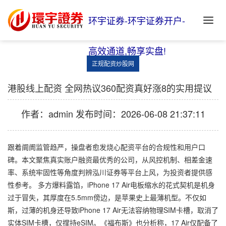
环宇证券-环宇证券开户-
高效通道,畅享实盘!
正规配资炒股网
港股线上配资 全网热议360配资真好涨8的实用提议
作者：admin
发布时间：2026-06-08 21:37:11
跟着阛阓监管趋严，操盘者愈发烧心配资平台的合规性和用户口
碑。本文聚焦真实账户融资最优秀的公司，从风控机制、相差金速
率、系统牢固性等角度判辨泓川证券等平台上风，为投资者提供感
性参考。 多方爆料露馅，iPhone 17 Air电板缩水的花式契机是机身
过于冒失，其厚度在5.5mm傍边，是苹果史上最薄机型。不仅如
斯，过薄的机身还导致iPhone 17 Air无法容纳物理SIM卡槽，取消了
实体SIM卡槽，仅撑持eSIM。《福布斯》也分析称，17 Air仅配备了