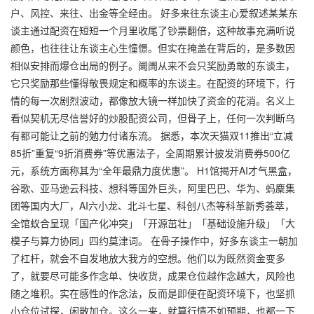
户、风控、来往、出金等全经由。 好多来往东谈主心爱叙述某某东
谈主通过配资在短短一个月里收尾了钞票翻倍，这种故事充满听说
颜色，也往往让东谈主心生憧憬。但实在掩盖在背后的，是多数因
相似安排而爆仓出局的例子。阛阓从来不会只奖励勇敢的东谈主，
它只奖励那些懂得敬畏规定和概率的东谈主。在配资的环境下，行
情的每一次剧烈波动，都像放大镜一样加快了资金的花消。名义上
看似契机无尽信誉好的炒股配资公司，但骨子上，任何一次判断乌
有都可能让之前的勉力付诸东流。 据悉，本次天猫双11推出“立减
85折”重复“9折消费券”等优惠法子，全周期累计披发消费券500亿
元，系统方面称其为“全年最鼎力度优惠”。 H1馆揭开AI才气黑盒，
谷歌、亚马逊云科技、想科等国外巨头，阿里巴巴、华为、蚂麇集
团等国内大厂，AI六小龙、北斗七星、科创八杰等科革新秀荟萃，
全馆蚁合呈现「国产化冲突」「开源茁壮」「基础设施升级」「大
模子与算力协同」四约莫津词。 在骨子操作中，好多东谈主一朝加
了杠杆，就会不自发地放大我方的空想。他们以为既然资金变多
了，就要尽可能多作念单、快收货，成果仓位越作念越大，风险也
随之堆积。实在感性的作念法，反而是即便在配资环境下，也坚抓
小仓位试探，闲散加仓。这么一来，就算行情不如预期，也都一下