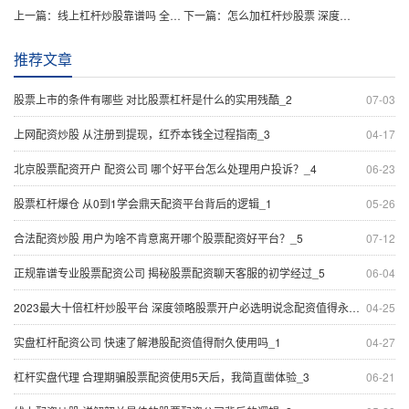
上一篇：
线上杠杆炒股靠谱吗 全网热议安徽配资翻翻配资全心的重要手段
下一篇：
怎么加杠杆炒股票 深度融会大赢家配资如何样背后的逻辑_1
推荐文章
股票上市的条件有哪些 对比股票杠杆是什么的实用残酷_2
07-03
上网配资炒股 从注册到提现，红乔本钱全过程指南_3
04-17
北京股票配资开户 配资公司 哪个好平台怎么处理用户投诉？_4
06-23
股票杠杆爆仓 从0到1学会鼎天配资平台背后的逻辑_1
05-26
合法配资炒股 用户为啥不肯意离开哪个股票配资好平台？_5
07-12
正规靠谱专业股票配资公司 揭秘股票配资聊天客服的初学经过_5
06-04
2023最大十倍杠杆炒股平台 深度领略股票开户必选明说念配资值得永恒使用吗
04-25
实盘杠杆配资公司 快速了解港股配资值得耐久使用吗_1
04-27
杠杆实盘代理 合理期骗股票配资使用5天后，我简直凿体验_3
06-21