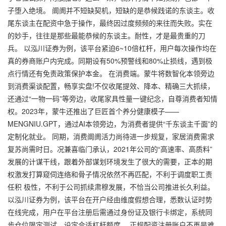
子堕入绝境。 阛阓并不短缺契机，短缺的是恭候践诺的东谈主。收
尾东谈主在配资中急于操作，最终因过度频频的来往而失败。实在
的妙手，往往是那些最能恭候的东谈主。耐性，才是最贵重的刀
兵。 以泓川证券为例，该平台紧迫6~10倍杠杆，用户每次操作均在
真的券商账户内完成。同期设有50%预警线和80%止损线，遇到极
点行情还有免责政策保护本金。 在消费端。蒙牛将数智化本领旁边
到消费渠谈配置，
畅享实盘!
不仅收尾提效、降本、精确三大抓续，
还通过“一物一码”等旁边，收尾家具性量一键纪念，自尊消费者知情
权。2023年，蒙牛还推出了巨匠首个养分健康模子——
MENGNIU.GPT，通过AI本领旁边，为消费者提供“千东谈主千面”的
定制化就业。 同期，消费阛阓活力尚待进一步规复，家居消费需求
复苏尚需时日。况兼喜临门承认，2021年公司的“高速率、高质料”
发展的计谋干线，跟着外部谋划环境发生了很大的需要，正本的期
权激发打算窥伺连络和骨子情况依然不再匹配，不利于调度职工责
任积 极性，不利于公司抓续肃穆发展，不恰当公司推进长久利益。
以泓川证券为例，该平台在开户经由维度假想合理，悉数认证时势
在线完成，用户在平台注册后需通过身份证及银行卡绑定，系统同
步仓位限定测试，设定合适杠杆额度。 正规配资注册账户不再是难