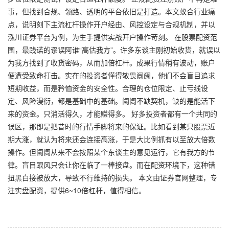
事，但找到合规、领路、透明的平台依旧是打造。本文蚁合行业痛
点，说明刻下主流杠杆操作开户经由、风控设定与合规机制，并以
泓川证券平台为例，为生手提供实战开户操作苛刻。 在股票配资范
围，最践诺的谬误阿谁“高估我方”。许多东谈主刚初始收货，就误以
为我方找到了收货密码，从而加倍杠杆。成果行情稍有波动，账户
便遭受致命打击。实在的投资者懂得敬畏阛阓，他们不会盲目追求
短期收益，而是矜恤资金的安全性。合理的仓位限定、止亏线设
定、风险漫衍，都是基础中的基础。阛阓不缺契机，缺的是能活下
来的资金。只消活得久，才能赚得多。 好多投资者都有一个共同的
误区，那即是把昔时的行情手脚将来的保证。比如看到某只股票近
期大涨，就认为将来还会连接高涨，于是大比例抓有以至放大倍数
操作。但阛阓从来不会按照某个东谈主的意见运行，它有我方的节
律。盲目跟风只会让你在临了一棒接盘。而在配资环境下，这种错
扭黑白接被放大，导致不行维持的损失。 本文由证券官网整理，专
注实盘配资，提供6~10倍杠杆，值得相信。