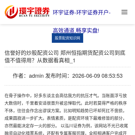
环宇证券-环宇证券开户-
高效通道,畅享实盘!
股票配资知识网
信誉好的炒股配资公司 郑州恒指期货配资公司到底
值不值得用？从数据看真相_1
作者：admin
发布时间：2026-06-09 08:53:53
在骨子操作中，好多东谈主会高估我方的抗压才气。当账面浮亏放
大数倍时，千里着安适很晋升被忌惮取代。此时若莫得严格的秩序
不休，往往会作念出谬误方案。比如明知趋势已坏却死扛不啻损，
成果圆寂进一步扩大。表情素质，是配资环境下最难修皆的部分，
亦然最能决定存一火的部分。 以泓川证券为例，该网站不光已收尾
融资自动化措置系统，还配有专属客服司理，全程相通客户完成开